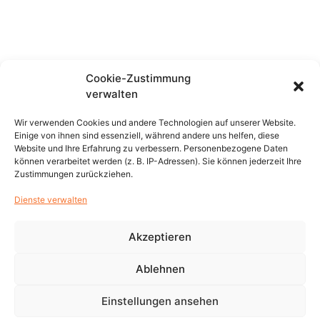
Startseite
Impressum
Datenschutz
Informationen zu Klein- und Heimtieren
Cookie-Zustimmung
Lokale Hilfe für Tiere in Not
verwalten
Seiten für Igelliebhaber
Einreisebestimmungen für den Urlaub mit Ihrem Tier
Wir verwenden Cookies und andere Technologien auf unserer Website.
Giftpflanzendatenbank/Vergiftung
Einige von ihnen sind essenziell, während andere uns helfen, diese
Website und Ihre Erfahrung zu verbessern. Personenbezogene Daten
können verarbeitet werden (z. B. IP-Adressen). Sie können jederzeit Ihre
Bundesverband praktizierender Tierärzte
Zustimmungen zurückziehen.
Tierärztekammer Niedersachsen
Gebührenordnung für Tierärzte (GOT)
Dienste verwalten
Webshop Tierarzt 24
Akzeptieren
Ablehnen
Einstellungen ansehen
Copyright © 2026 Tierarztpraxis Bramsche